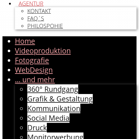
AGENTUR
KONTAKT
FAQ´S
PHILOSPOHIE
Home
Videoproduktion
Fotografie
WebDesign
... und mehr
360° Rundgang
Grafik & Gestaltung
Kommunikation
Social Media
Druck
Monitorwerbung