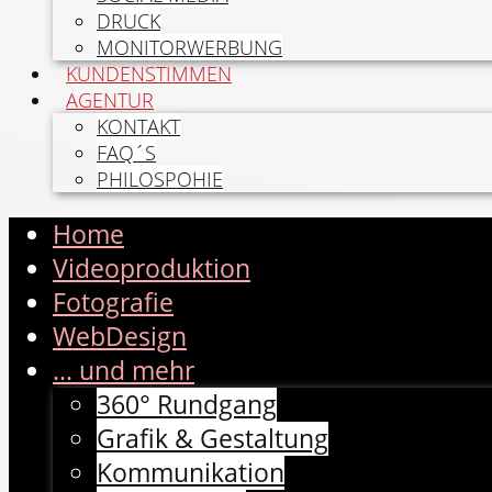
DRUCK
MONITORWERBUNG
KUNDENSTIMMEN
AGENTUR
KONTAKT
FAQ´S
PHILOSPOHIE
Home
Videoproduktion
Fotografie
WebDesign
... und mehr
360° Rundgang
Grafik & Gestaltung
Kommunikation