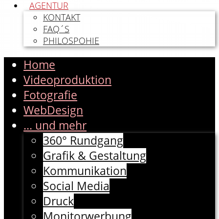
AGENTUR
KONTAKT
FAQ´S
PHILOSPOHIE
Home
Videoproduktion
Fotografie
WebDesign
... und mehr
360° Rundgang
Grafik & Gestaltung
Kommunikation
Social Media
Druck
Monitorwerbung