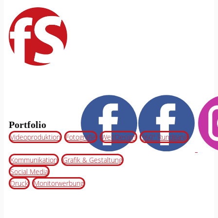
Portfolio
Videoproduktion
Fotografie
WebDesign
360° Rundgang
Kommunikation
Grafik & Gestaltung
Social Media
Druck
Monitorwerbung