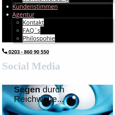
Kundenstimmen
Agentur
Kontakt
FAQ´s
Philospohie
​0203 - 860 90 550
Social Me​​dia
Segen
durch
Reichweite...