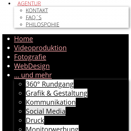
AGENTUR
KONTAKT
FAQ´S
PHILOSPOHIE
Home
Videoproduktion
Fotografie
WebDesign
... und mehr
360° Rundgang
Grafik & Gestaltung
Kommunikation
Social Media
Druck
Monitorwerbung