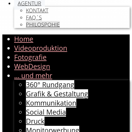
AGENTUR
KONTAKT
FAQ´S
PHILOSPOHIE
Home
Videoproduktion
Fotografie
WebDesign
... und mehr
360° Rundgang
Grafik & Gestaltung
Kommunikation
Social Media
Druck
Monitorwerbung