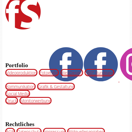
Portfolio
Videoproduktion
Fotografie
WebDesign
360° Rundgang
Kommunikation
Grafik & Gestaltung
Social Media
Druck
Monitorwerbung
Rechtliches
AGB
Datenschutz
Impressum
Bildquellenangaben