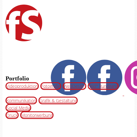
Portfolio
Videoproduktion
Fotografie
WebDesign
360° Rundgang
Kommunikation
Grafik & Gestaltung
Social Media
Druck
Monitorwerbung