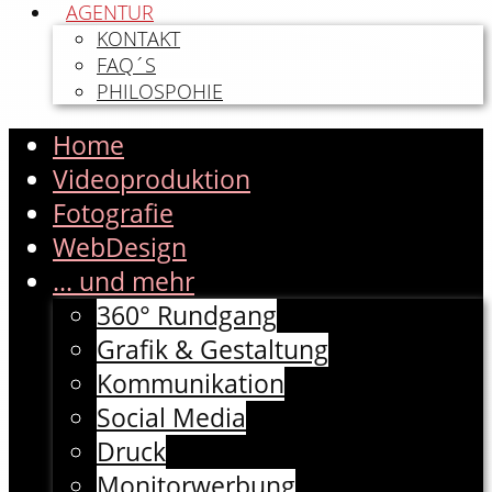
AGENTUR
KONTAKT
FAQ´S
PHILOSPOHIE
Home
Videoproduktion
Fotografie
WebDesign
... und mehr
360° Rundgang
Grafik & Gestaltung
Kommunikation
Social Media
Druck
Monitorwerbung