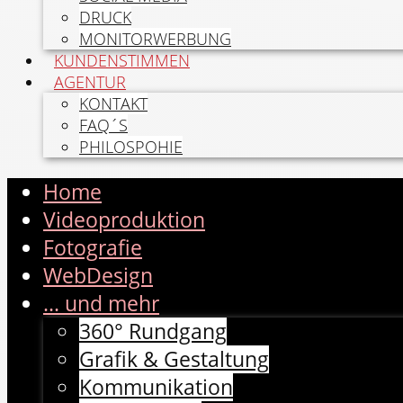
DRUCK
MONITORWERBUNG
KUNDENSTIMMEN
AGENTUR
KONTAKT
FAQ´S
PHILOSPOHIE
Home
Videoproduktion
Fotografie
WebDesign
... und mehr
360° Rundgang
Grafik & Gestaltung
Kommunikation