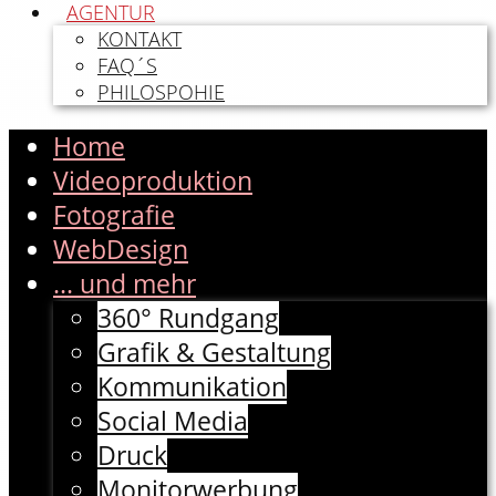
AGENTUR
KONTAKT
FAQ´S
PHILOSPOHIE
Home
Videoproduktion
Fotografie
WebDesign
... und mehr
360° Rundgang
Grafik & Gestaltung
Kommunikation
Social Media
Druck
Monitorwerbung