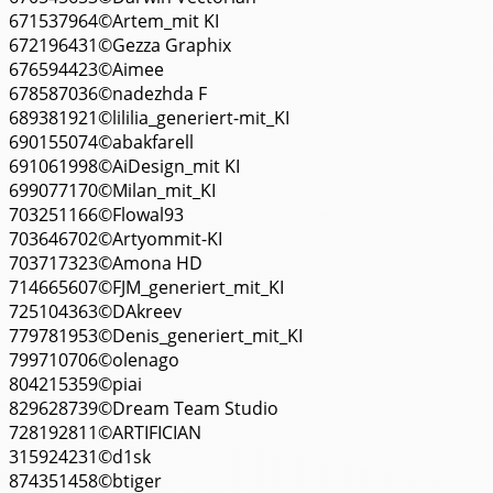
671537964©Artem_mit KI
672196431©Gezza Graphix
676594423©Aimee
678587036©nadezhda F
689381921©lililia_generiert-mit_KI
690155074©abakfarell
691061998©AiDesign_mit KI
699077170©Milan_mit_KI
703251166©Flowal93
703646702©Artyommit-KI
703717323©Amona HD
714665607©FJM_generiert_mit_KI
725104363©DAkreev
779781953©Denis_generiert_mit_KI
799710706©olenago
804215359©piai
829628739©Dream Team Studio
728192811©ARTIFICIAN
315924231©d1sk
874351458©btiger