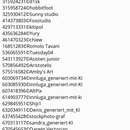
315924231©d1sk
315958724©hobbitfoot
325930412©Sunny studio
414373803©Foxstudio
429713331©kitipol
435636284©Yury
461470323©chiew
16851283©Romolo Tavani
536065591©Tuesday04
543113927©Asisten junior
570856492©Aristotelis
575516582©Amby's Art
603069734©innluga_generiert-mit-KI
603085930©innluga_generiert-mit-KI
607418396©AltPix
614903777©innluga_generiert-mit-ki
629845951©Shiji1
632034911©Denis_generiert_mit_KI
637455428©stockphoto-graf
670313117©sandra_generiert-KI
670545653©Darwin Vectorian