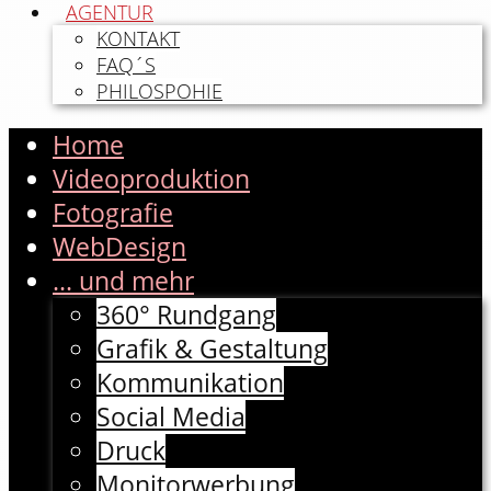
AGENTUR
KONTAKT
FAQ´S
PHILOSPOHIE
Home
Videoproduktion
Fotografie
WebDesign
... und mehr
360° Rundgang
Grafik & Gestaltung
Kommunikation
Social Media
Druck
Monitorwerbung