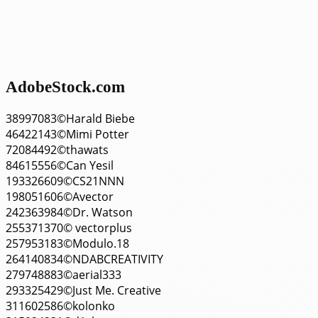
AdobeStock.com
38997083©Harald Biebe
46422143©Mimi Potter
72084492©thawats
84615556©Can Yesil
193326609©CS21NNN
198051606©Avector
242363984©Dr. Watson
255371370© vectorplus
257953183©Modulo.18
264140834©NDABCREATIVITY
279748883©aerial333
293325429©Just Me. Creative
311602586©kolonko