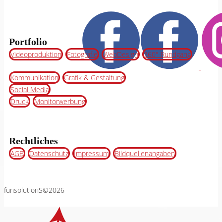
Portfolio
Videoproduktion
Fotografie
WebDesign
360° Rundgang
Kommunikation
Grafik & Gestaltung
Social Media
Druck
Monitorwerbung
Rechtliches
AGB
Datenschutz
Impressum
Bildquellenangaben
funsolutionS©2026