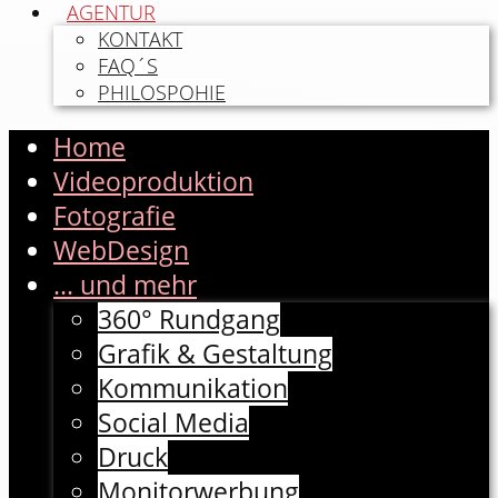
AGENTUR
KONTAKT
FAQ´S
PHILOSPOHIE
Home
Videoproduktion
Fotografie
WebDesign
... und mehr
360° Rundgang
Grafik & Gestaltung
Kommunikation
Social Media
Druck
Monitorwerbung