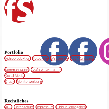
Portfolio
Videoproduktion
Fotografie
WebDesign
360° Rundgang
Kommunikation
Grafik & Gestaltung
Social Media
Druck
Monitorwerbung
Rechtliches
AGB
Datenschutz
Impressum
Bildquellenangaben